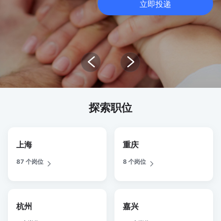
立即投递
探索职位
上海
重庆
87 个岗位
8 个岗位
杭州
嘉兴